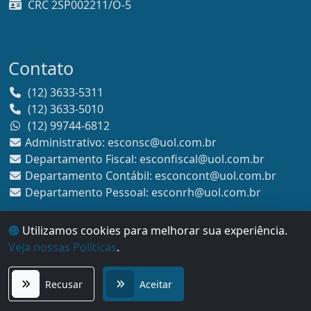
CRC 2SP002211/O-5
Contato
(12) 3633-5311
(12) 3633-5010
(12) 99744-6812
Administrativo: esconsc@uol.com.br
Departamento Fiscal: esconfiscal@uol.com.br
Departamento Contábil: esconcont@uol.com.br
Departamento Pessoal: esconrh@uol.com.br
Utilizamos cookies para melhorar sua experiência.
Veja nossas Políticas
.
COPYRIGHT
2026 - Escritório Escon - Desenvolvido
Recusar
Aceitar
por
Sitecontabil®
|
Administrador